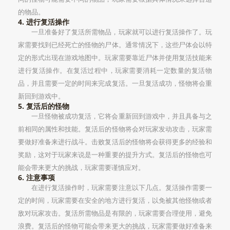
的物品。
4. 进行复活操作
一旦准备好了复活所需物品，玩家就可以进行复活操作了。玩
家需要找到已经死亡的怪物的尸体。通常情况下，这些尸体会以特
定的形式出现在游戏地图中。玩家需要靠近尸体并使用复活技能来
进行复活操作。在复活过程中，玩家需要消耗一定数量的复活物
品，并且需要一定的时间来完成复活。一旦复活成功，怪物将会重
新回到游戏中。
5. 复活后的怪物
一旦怪物被成功复活，它将会重新回到游戏中，并且具备与之
前相同的属性和技能。复活后的怪物将会对玩家发动攻击，玩家需
要做好准备来进行战斗。击败复活后的怪物将会获得更多的经验和
奖励，这对于玩家来说是一种重要的提升方式。复活后的怪物也可
能会带来更大的挑战，玩家需要谨慎应对。
6. 注意事项
在进行复活操作时，玩家需要注意以下几点。复活操作需要一
定的时间，玩家需要在安全的地方进行复活，以免被其他怪物或者
敌对玩家攻击。复活所需物品是有限的，玩家需要合理使用，避免
浪费。复活后的怪物可能会带来更大的挑战，玩家需要做好准备来