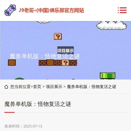
魔兽单机版：怪物复活之谜
您当前位置>
首页
>
项目展示
>
魔兽单机版：怪物复活之谜
魔兽单机版：怪物复活之谜
发表时间：2025-07-13