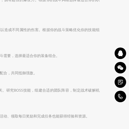
可以造成不同属性的伤害。根据你的战斗策略优化你的技能组
斗需要，选择最适合你的装备组合。
配合，共同抵御强敌。
关。研究BOSS技能，组建合适的团队阵容，制定战术破解机
1
活动、领取每日奖励和完成任务也能获得经验和资源。