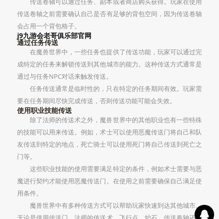
传送卷轴可以通过任务、副本或者商店购买获得。玩家在使用
传送卷轴之前需要确认自己是否有足够的背包空间，因为传送卷轴
会占用一个背包格子。
j9九游会老哥俱乐部官网
通过任务传送
在魔兽世界中，一些任务也提供了传送功能，玩家可以通过完
成特定的任务来解锁传送到其他城市的能力。这种传送方式通常是
通过与任务NPC对话来触发传送。
任务传送通常是临时性的，只在特定的任务期间有效。玩家需
要在任务期间尽快完成传送，否则传送功能可能会失效。
使用职业技能传送
除了法师的传送术之外，魔兽世界中的其他职业也有一些特殊
的技能可以用来传送。例如，术士可以使用恶魔传送门将自己和队
友传送到特定的地点，死亡骑士可以使用死门将自己传送到死亡之
门等。
这些职业技能的使用需要满足特定的条件，例如术士需要与恶
魔进行契约才能使用恶魔传送门。在使用之前需要确保自己满足使
用条件。
魔兽世界中有多种传送方式可以帮助玩家快速到达其他城市。
无论是使用传送门、法师的传送术、飞行点、炉石、传送卷轴还是