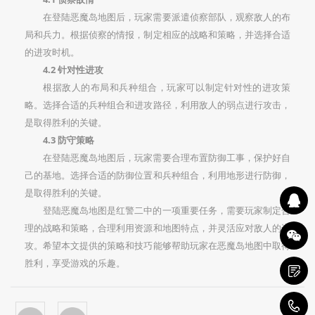
在登陆恶魔岛地图后，玩家需要派遣侦察部队，观察敌人的布
局和兵力。根据侦察的情报，制定相应的战略和策略，并选择合适
的进攻时机。
4.2 针对性进攻
根据敌人的布局和兵种组合，玩家可以制定针对性的进攻策
略。选择合适的兵种组合和进攻路径，利用敌人的弱点进行攻击，
是取得胜利的关键。
4.3 防守策略
在登陆恶魔岛地图后，玩家需要合理布置防御工事，保护好自
己的基地。选择合适的防御位置和兵种组合，利用地形进行防御，
是取得胜利的关键。
登陆恶魔岛地图是红警二中的一项重要任务，需要玩家制定合
理的战略和策略，合理利用资源和地图特点，并灵活应对敌人的进
攻。希望本文提供的策略和技巧能够帮助玩家在恶魔岛地图中取得
胜利，享受游戏的乐趣。
1