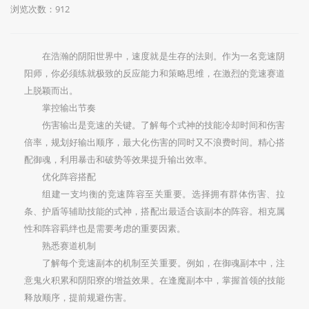
浏览次数：912
在浩瀚的阴阳世界中，速度就是生存的法则。作为一名竞速阴
阳师，你必须练就极致的反应能力和策略思维，在激烈的竞速赛道
上脱颖而出。
掌控输出节奏
伤害输出是竞速的关键。了解每个式神的技能冷却时间和伤害
倍率，规划好输出顺序，最大化伤害的同时又不浪费时间。精心搭
配御魂，利用暴击和破势等效果提升输出效率。
优化阵容搭配
组建一支均衡的竞速阵容至关重要。选择拥有群体伤害、拉
条、护盾等辅助技能的式神，搭配出最适合该副本的阵容。相克属
性和阵容羁绊也是需要考虑的重要因素。
熟悉赛道机制
了解每个竞速副本的机制至关重要。例如，在御魂副本中，注
意鬼火积累和阴阳寮的增益效果。在逢魔副本中，掌握首领的技能
释放顺序，提前规避伤害。