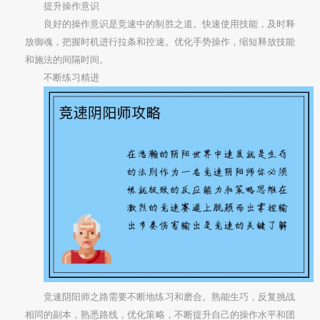
提升操作意识
良好的操作意识是竞速中的制胜之道。快速使用技能，及时释
放御魂，把握时机进行拉条和控速。优化手势操作，缩短释放技能
和施法的间隔时间。
不断练习精进
竞速阴阳师之路需要不断地练习和磨合。熟能生巧，反复挑战
相同的副本，熟悉路线，优化策略，不断提升自己的操作水平和团