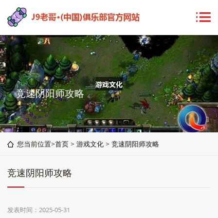
竞速阴阳师攻略
您当前位置>
首页
>
游戏文化
>
竞速阴阳师攻略
竞速阴阳师攻略
发表时间：2025-05-31