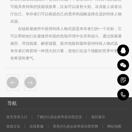
可能具有特殊的技能或效果，比如可以发射火焰、冰冻敌人或者治
疗自己。幸存者们可以根据自己的需求和战略选择合适的特殊人物
武器。
在辐射避难所中获得特殊人物武器是幸存者们的一个目标，它
可以帮助他们在避难所外面的危险环境中生存和战斗。通过探索避
难所、寻找线索、解密谜题、面对危险和最终获得特殊人物武器，
幸存者们将获得一种强大的力量，使他们在这个残酷的世界中更加
有希望和勇气。
1
导航
首页登录入口
了解j9九游会老哥俱乐部交流
项目展示
游戏文化
在线客服
登录j9九游会老哥俱乐部官网
网站地图